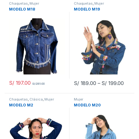
Chaquetas
,
Mujer
Chaquetas
,
Mujer
MODELO M18
MODELO M19
S/
197.00
S/
189.00
–
S/
199.00
S/
281.00
Chaquetas
,
Clásica
,
Mujer
Mujer
MODELO M2
MODELO M20