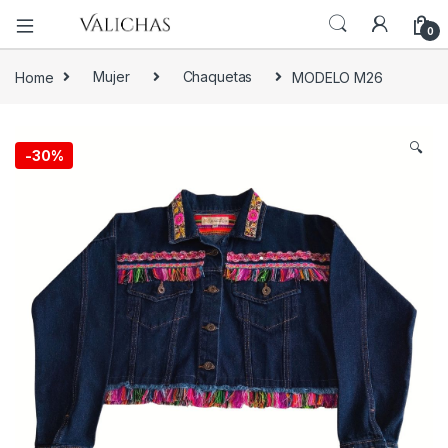
0
Home
Mujer
Chaquetas
MODELO M26
🔍
-
30%