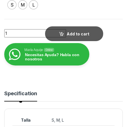
S
M
L
MODELO M26 quantity
Add to cart
María Aquije
Online
Necesitas Ayuda? Habla con
nosotros
Specification
Talla
S
,
M
,
L