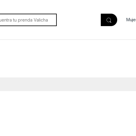
ch for:
Muje