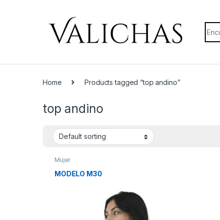
Sear
Home
Products tagged “top andino”
top andino
Mujer
MODELO M30