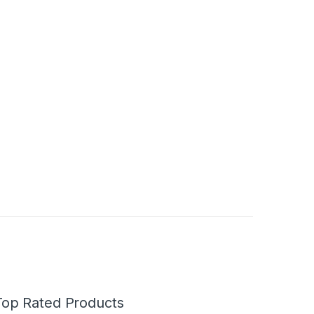
Top Rated Products