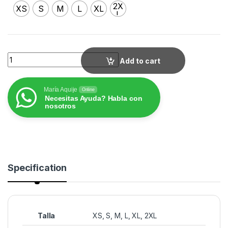
2X
XS
S
M
L
XL
L
MODELO M25 quantity
Add to cart
María Aquije
Online
Necesitas Ayuda? Habla con
nosotros
Specification
Talla
XS
,
S
,
M
,
L
,
XL
,
2XL