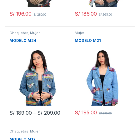
S/
196.00
S/
186.00
S/
280.00
S/
265.00
Chaquetas
,
Mujer
Mujer
MODELO M24
MODELO M21
S/
195.00
S/
189.00
–
S/
209.00
S/
279.00
Chaquetas
,
Mujer
MODELO M17