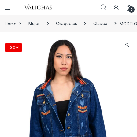
0
Home
Mujer
Chaquetas
Clásica
MODELO
🔍
-
30%