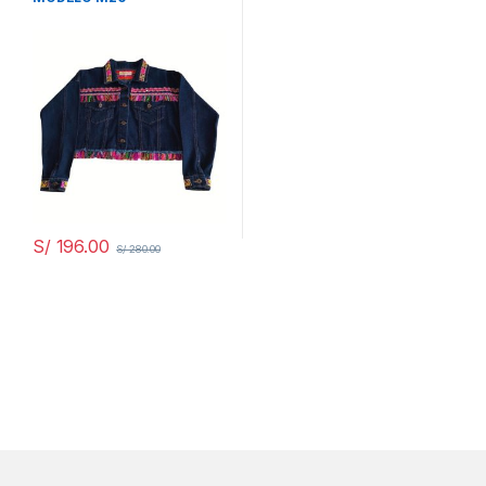
S/
196.00
S/
280.00