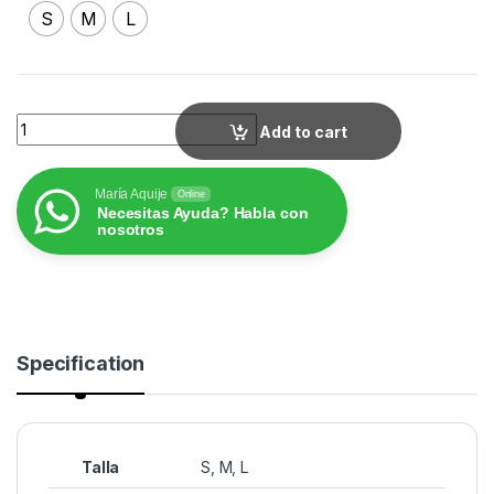
S
M
L
MODELO M28 quantity
Add to cart
María Aquije
Online
Necesitas Ayuda? Habla con
nosotros
Specification
Talla
S
,
M
,
L