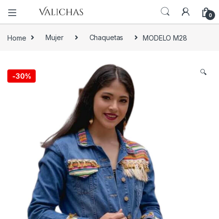
0
Home
Mujer
Chaquetas
MODELO M28
🔍
-
30%