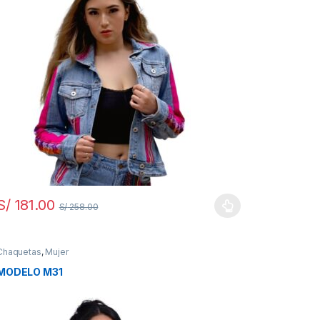
S/
181.00
S/
258.00
Chaquetas
,
Mujer
MODELO M31