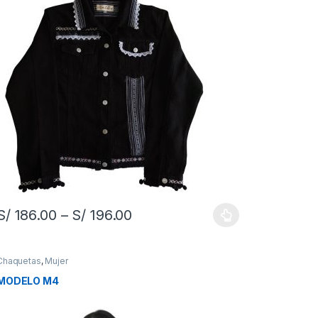
S/
186.00
–
S/
196.00
Chaquetas
,
Mujer
MODELO M4