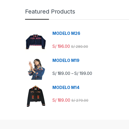
Featured Products
MODELO M26
S/
196.00
S/
280.00
MODELO M19
S/
189.00
S/
199.00
–
MODELO M14
S/
189.00
S/
270.00