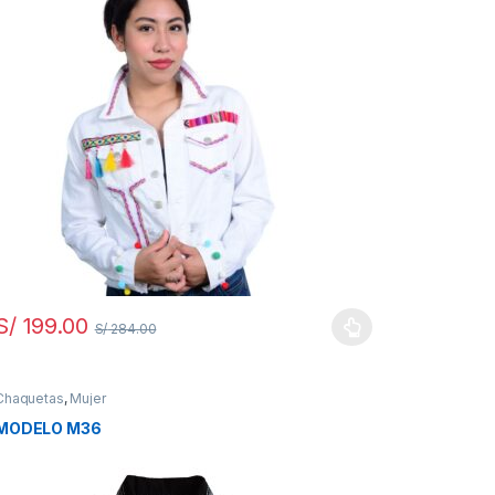
S/
199.00
S/
284.00
Chaquetas
,
Mujer
MODELO M36