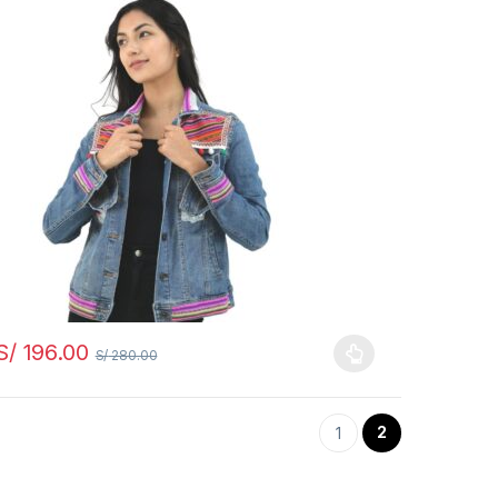
S/
196.00
S/
280.00
2
1