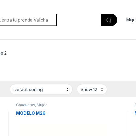
ch for:
Muje
e 2
Chaquetas
,
Mujer
MODELO M26