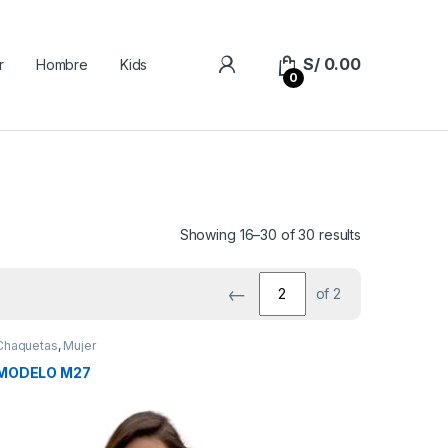
S/
0.00
r
Hombre
Kids
0
Showing 16–30 of 30 results
←
of 2
Chaquetas
,
Mujer
MODELO M27