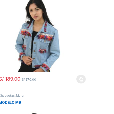
S/
189.00
S/
270.00
Chaquetas
,
Mujer
MODELO M9