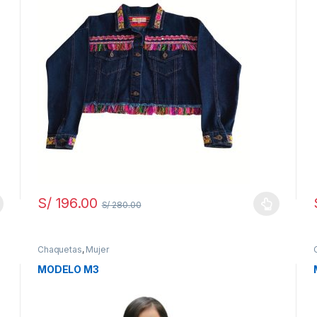
S/
196.00
S/
280.00
Chaquetas
,
Mujer
MODELO M3