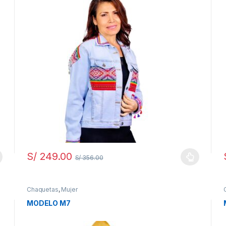
S/
249.00
S/
356.00
Chaquetas
,
Mujer
MODELO M7